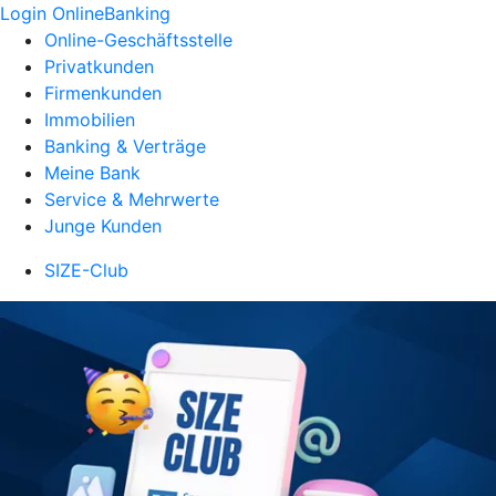
Login OnlineBanking
Online-Geschäftsstelle
Privatkunden
Firmenkunden
Immobilien
Banking & Verträge
Meine Bank
Service & Mehrwerte
Junge Kunden
SIZE-Club