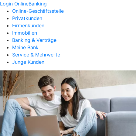
Login OnlineBanking
Online-Geschäftsstelle
Privatkunden
Firmenkunden
Immobilien
Banking & Verträge
Meine Bank
Service & Mehrwerte
Junge Kunden