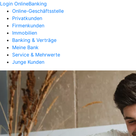
Login OnlineBanking
Online-Geschäftsstelle
Privatkunden
Firmenkunden
Immobilien
Banking & Verträge
Meine Bank
Service & Mehrwerte
Junge Kunden