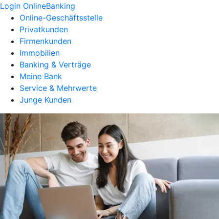
Login OnlineBanking
Online-Geschäftsstelle
Privatkunden
Firmenkunden
Immobilien
Banking & Verträge
Meine Bank
Service & Mehrwerte
Junge Kunden